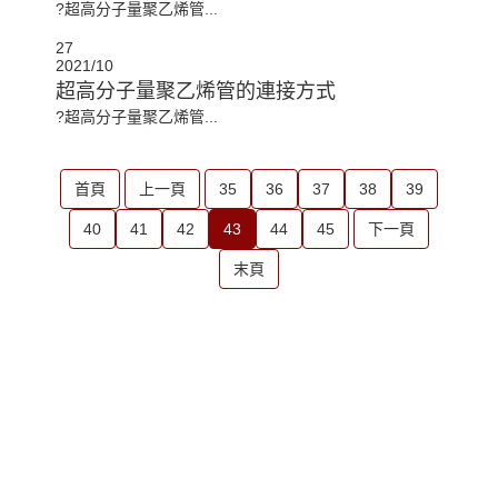
?超高分子量聚乙烯管...
27
2021/10
超高分子量聚乙烯管的連接方式
?超高分子量聚乙烯管...
首頁
上一頁
35
36
37
38
39
40
41
42
43
44
45
下一頁
末頁
在線客服 ：
服務熱線：13598192715