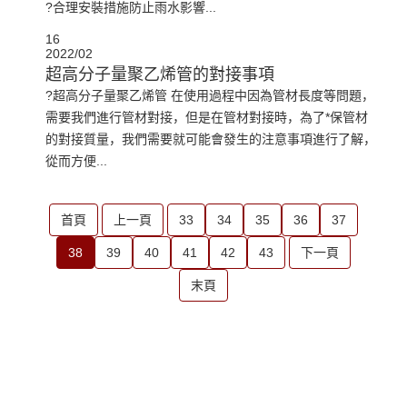
?合理安裝措施防止雨水影響...
16
2022/02
超高分子量聚乙烯管的對接事項
?超高分子量聚乙烯管 在使用過程中因為管材長度等問題，
需要我們進行管材對接，但是在管材對接時，為了*保管材
的對接質量，我們需要就可能會發生的注意事項進行了解，
從而方便...
首頁
上一頁
33
34
35
36
37
38
39
40
41
42
43
下一頁
末頁