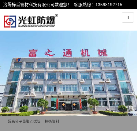
洛陽梓哲管材科技有限公司歡迎您！ 客服熱線：13598192715
超高分子量聚乙烯管
>
技術資料