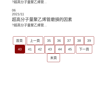
?超高分子量聚乙烯管...
06
2021/11
超高分子量聚乙烯管磨損的因素
?超高分子量聚乙烯管...
首頁
上一頁
35
36
37
38
39
40
41
42
43
44
45
下一頁
末頁
在線客服 ：
服務熱線：13598192715