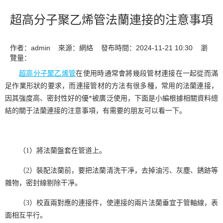
超高分子聚乙烯管法蘭連接的注意事項
作者：admin 來源：網絡 發布時間：2024-11-21 10:30 瀏
覽量：
超高分子聚乙烯管
在使用時通常會將幾段管材連接在一起從而滿
足作業形狀的要求，而連接管材的方法有很多種，常用的法蘭連接，
因其強度高、密封性好的優
*
被廣泛使用，下面是小編根據相關資料總
結的關于法蘭連接的注意事項，有需要的朋友可以看一下。
（
1
）將法蘭盤套在管道上。
（
2
）裝配法蘭前，要把法蘭清洗干凈，去掉油污、灰塵、銹跡等
雜物，密封線剔除干凈。
（
3
）校直兩對應的連接件，使連接的兩片法蘭垂宜于管軸線，表
面相互平行。