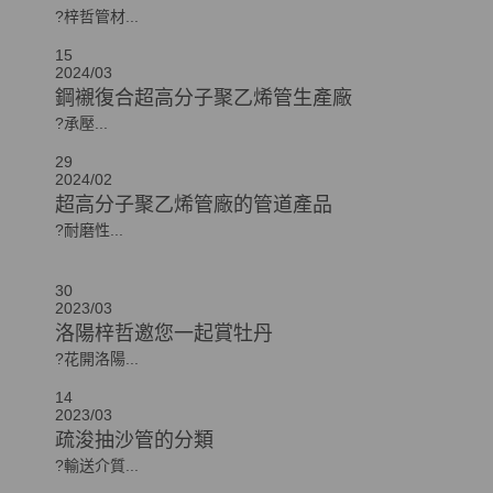
?梓哲管材...
15
2024/03
鋼襯復合超高分子聚乙烯管生產廠
?承壓...
29
2024/02
超高分子聚乙烯管廠的管道產品
?耐磨性...
30
2023/03
洛陽梓哲邀您一起賞牡丹
?花開洛陽...
14
2023/03
疏浚抽沙管的分類
?輸送介質...