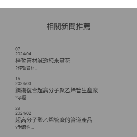
相關新聞推薦
07
2024/04
梓哲管材誠邀您來賞花
?梓哲管材...
15
2024/03
鋼襯復合超高分子聚乙烯管生產廠
?承壓...
29
2024/02
超高分子聚乙烯管廠的管道產品
?耐磨性...