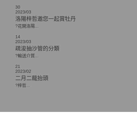
30
2023/03
洛陽梓哲邀您一起賞牡丹
?花開洛陽...
14
2023/03
疏浚抽沙管的分類
?輸送介質...
21
2023/02
二月二龍抬頭
?梓哲...
在線客服 ：
服務熱線：13598192715