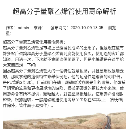
超高分子量聚乙烯管使用壽命解析
作者：admin 來源： 發布時間：2020-10-09 13:05 瀏覽
量：
超高分子量聚乙烯管
使用壽命解析：
超高分子量聚乙烯管是市場上已經得到成熟的應用了，但是現在還有
許多客戶咨詢超高分子量聚乙烯管到底能使用多久，使用過的客戶都
知道，用過一次，下次就不會問這個問題了，但是小編還是在這里給
大家簡單說一下吧!
因為超高分子量聚乙烯管大的一個特性就是耐磨，并且應用也是廣泛
的，那就拿他的這個特性來舉個例吧，他的耐磨性是鋼管的4到7倍，
是PE管的2到3倍，目前應用在礦上尾礦輸送方面是佳的選擇，他彌補
了鋼管的笨重和更換周期塊的缺陷，根據尾礦漿的顆粒大小來說，使
用壽命會有所不提供，顆粒越大，對管壁磨損越快，使用壽命會相對
短些，根據經驗，一般尾礦輸送使用壽命至少都在5年以上.（部分管
件除外，管件屬于易損件）。